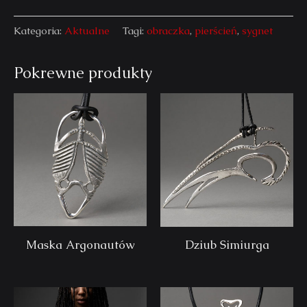
Kategoria:
Aktualne
Tagi:
obraczka
,
pierścień
,
sygnet
Pokrewne produkty
Maska Argonautów
Dziub Simiurga