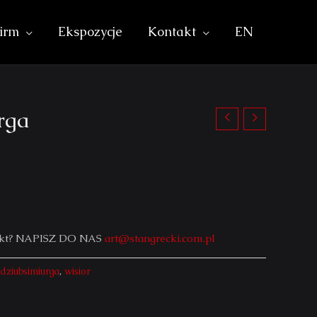
irm
Ekspozycje
Kontakt
EN
rga
iekt? NAPISZ DO NAS
art@stangrecki.com.pl
dziubsimiurga
,
wisior