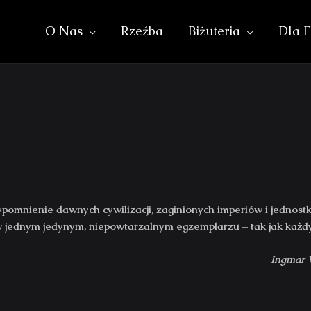
O Nas
Rzeźba
Biżuteria
Dla F
zypomnienie dawnych cywilizacji, zaginionych imperiów i jednostko
w jednym jedynym, niepowtarzalnym egzemplarzu – tak jak każdy
Ingmar 