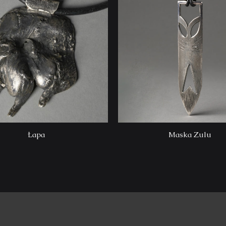
Łapa
Maska Zulu