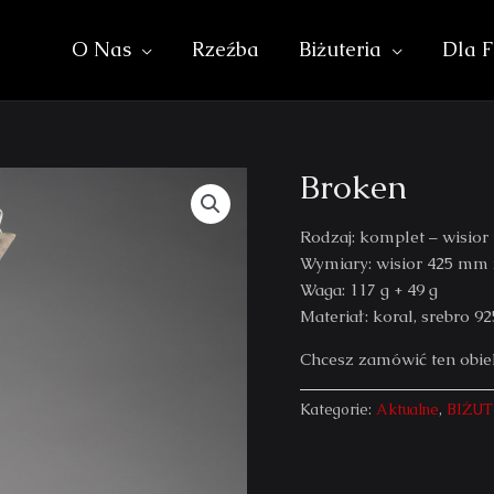
O Nas
Rzeźba
Biżuteria
Dla F
Broken
Rodzaj: komplet – wisior 
Wymiary: wisior 425 mm
Waga: 117 g + 49 g
Materiał: koral, srebro 92
Chcesz zamówić ten obi
Kategorie:
Aktualne
,
BIŻUT