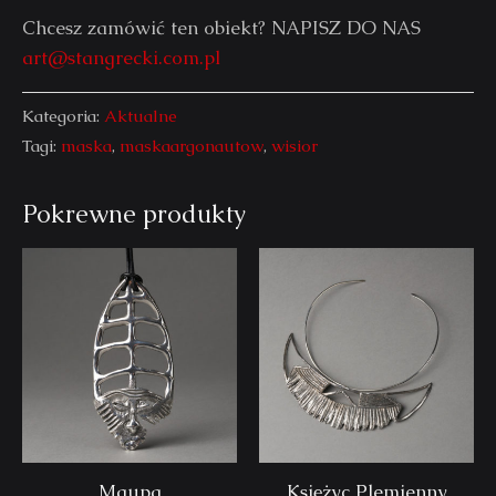
Chcesz zamówić ten obiekt? NAPISZ DO NAS
art@stangrecki.com.pl
Kategoria:
Aktualne
Tagi:
maska
,
maskaargonautow
,
wisior
Pokrewne produkty
Maupa
Księżyc Plemienny