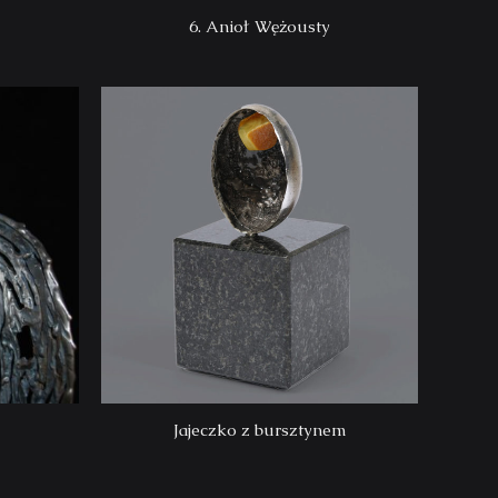
6. Anioł Wężousty
Jajeczko z bursztynem