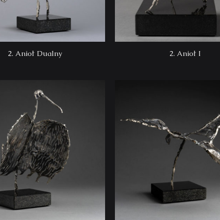
2. Anioł Dualny
2. Anioł I