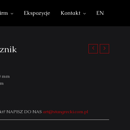
irm
Ekspozycje
Kontakt
EN
sznik
30 mm
mm
iekt? NAPISZ DO NAS
art@stangrecki.com.pl