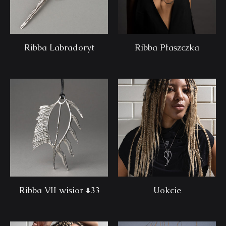
Ribba Labradoryt
Ribba Płaszczka
Ribba VII wisior #33
Uokcie