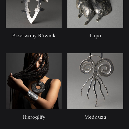
Przerwany Równik
Łapa
Hieroglify
Medduza