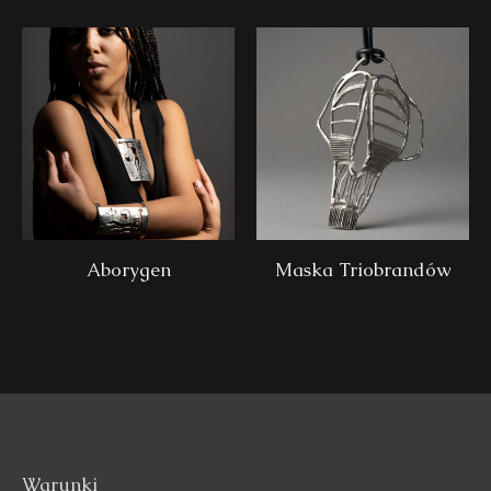
Aborygen
Maska Triobrandów
Warunki