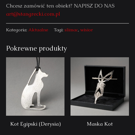
Chcesz zamówić ten obiekt? NAPISZ DO NAS
art@stangrecki.com.pl
Kategoria:
Aktualne
Tagi:
slimac
,
wisior
Pokrewne produkty
Kot Egipski (Derysia)
Maska Kot