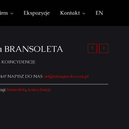
irm
Ekspozycje
Kontakt
EN
ja BRANSOLETA
erii KOINCYDENCJE
iekt? NAPISZ DO NAS
art@stangrecki.com.pl
agi:
bransoleta
,
koincydencja