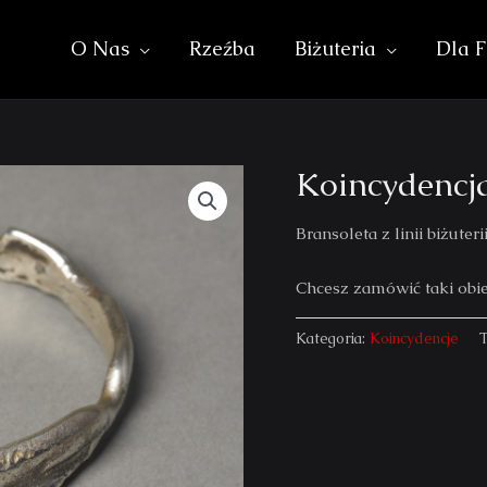
O Nas
Rzeźba
Biżuteria
Dla F
Koincydenc
Bransoleta z linii biżut
Chcesz zamówić taki ob
Kategoria:
Koincydencje
T