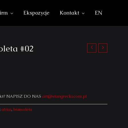
irm
Ekspozycje
Kontakt
EN
oleta #02
iekt? NAPISZ DO NAS
art@stangrecki.com.pl
:
africa
,
bransoleta