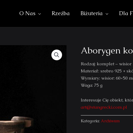
O Nas
Rzeźba
Biżuteria
Dla F
Aborygen ko
Rodzaj: komplet – wisior 
Materiał: srebro 925 + sk
Wymiary: wisior: 60×50 
Waga: 75 g
Interesuje Cię obiekt, 
art@stangrecki.com.pl
Kategoria:
Archiwum