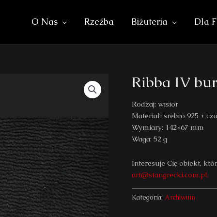
O Nas
Rzeźba
Biżuteria
Dla F
Ribba IV bur
Rodzaj: wisior
Materiał: srebro 925 + cz
Wymiary: 142×67 mm
Waga: 52 g
Interesuje Cię obiekt, 
art@stangrecki.com.pl
Kategoria:
Archiwum