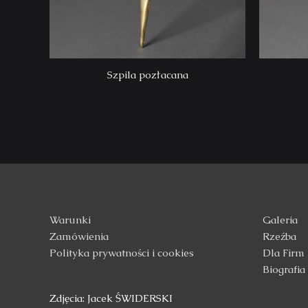
Szpila pozłacana
Warunki
Galeria
Zamówienia
Rzeźba
Polityka prywatności i cookies
Dla Firm
Biografia
Zdjęcia: Jacek ŚWIDERSKI