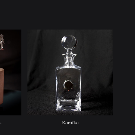
s
Karafka