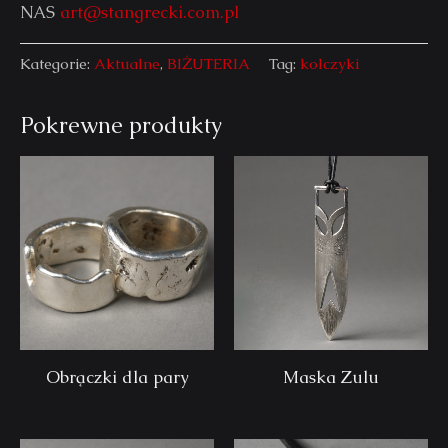
NAS
art@stangrecki.com.pl
Kategorie:
Aktualne
,
BIŻUTERIA
Tag:
kolczyki
Pokrewne produkty
Obrączki dla pary
Maska Zulu