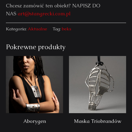
Chcesz zamówić ten obiekt? NAPISZ DO
NAS
art@stangrecki.com.pl
Kategoria:
Aktualne
Tag:
beks
Pokrewne produkty
Aborygen
Maska Triobrandów